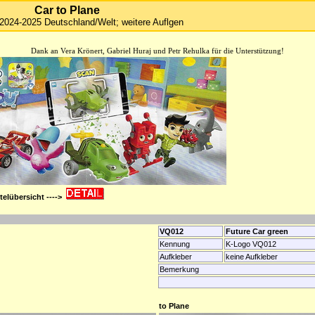
Car to Plane
2024-2025 Deutschland/
Welt; weitere Auflgen
HJFHenze - Helmut´s Sammlerseiten - Ue-Ei-Kat - FF-Kat (Helmut J.F.Henze)
Dank an Vera Krönert, Gabriel Huraj und Petr Rehulka für die Unterstützung!
elübersicht ---->
VQ012
Future Car green
Kennung
K-Logo VQ012
Aufkleber
keine Aufkleber
Bemerkung
to Plane