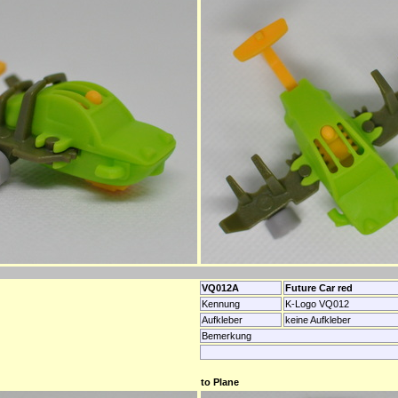
VQ012A
Future Car red
Kennung
K-Logo VQ012
Aufkleber
keine Aufkleber
Bemerkung
to Plane