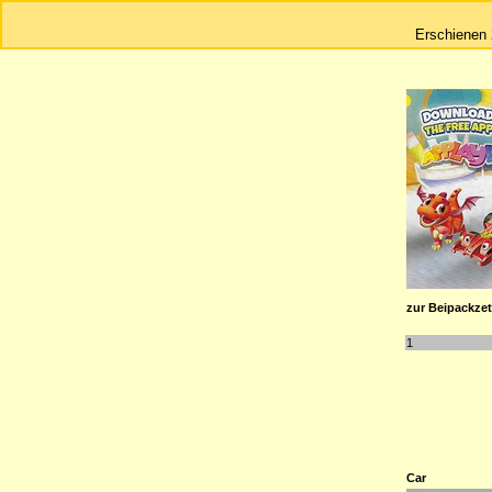
Erschienen 
zur Beipackzett
1
Car