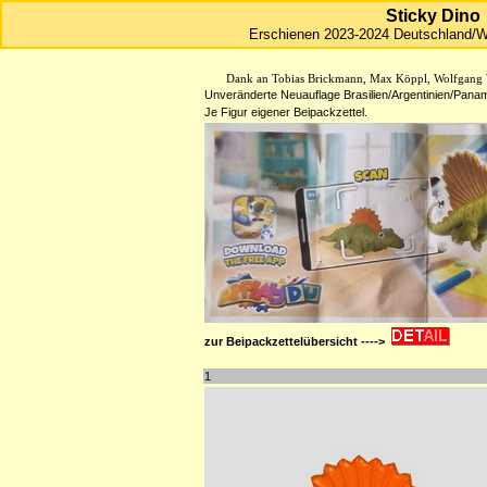
Sticky Dino
Erschienen 2023-2024 Deutschland/
W
HJFHenze - Helmut´s Sammler
Dank an Tobias Brickmann, Max Köppl, Wolfgang W
Unveränderte Neuauflage Brasilien/Argentinien/Pana
Je Figur eigener Beipackzettel.
zur Beipackzettelübersicht ---->
1