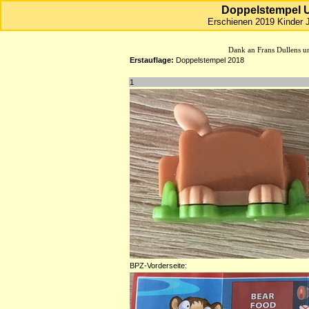
Doppelstempel 
Erschienen 2019
Kinder
HJFHenze - Helmut´s Sammler
Dank an Frans Dullens u
Erstauflage:
Doppelstempel 2018
1
BPZ-Vorderseite: